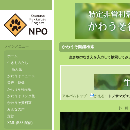
メインメニュー
かわうそ図鑑検索
ホーム
生き物のなまえを入力して検索してみよ
生きものたち
高人気
かわうそニュース
音声・映像
かわうそ掲示板
かわうそリンク集
アルバムトップ
:
かえる
: トノサマガエ
かわうそ資料室
[<
前
みんなの声
定款
XML (RSS 配信)