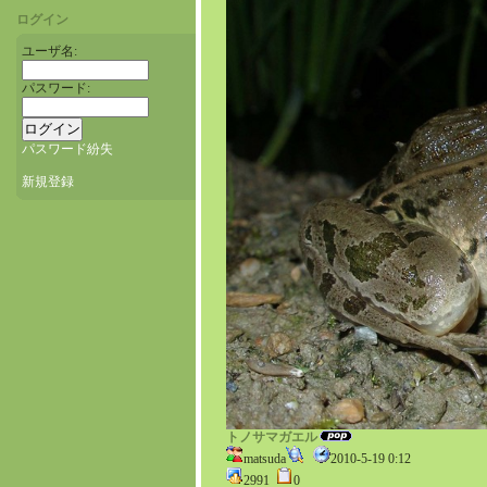
ログイン
ユーザ名:
パスワード:
パスワード紛失
新規登録
トノサマガエル
matsuda
2010-5-19 0:12
2991
0