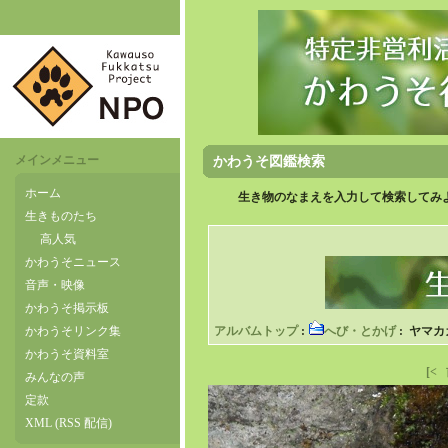
メインメニュー
かわうそ図鑑検索
ホーム
生き物のなまえを入力して検索してみよ
生きものたち
高人気
かわうそニュース
音声・映像
かわうそ掲示板
かわうそリンク集
アルバムトップ
:
へび・とかげ
: ヤマ
かわうそ資料室
[<
みんなの声
定款
XML (RSS 配信)