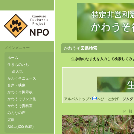
メインメニュー
かわうそ図鑑検索
ホーム
生き物のなまえを入力して検索してみよ
生きものたち
高人気
かわうそニュース
音声・映像
かわうそ掲示板
かわうそリンク集
アルバムトップ
:
へび・とかげ
: ジムグ
かわうそ資料室
[<
前
みんなの声
定款
XML (RSS 配信)