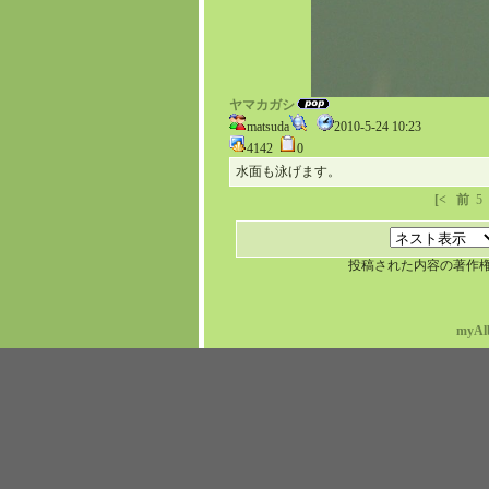
ヤマカガシ
matsuda
2010-5-24 10:23
4142
0
水面も泳げます。
[<
前
5
投稿された内容の著作
myAl