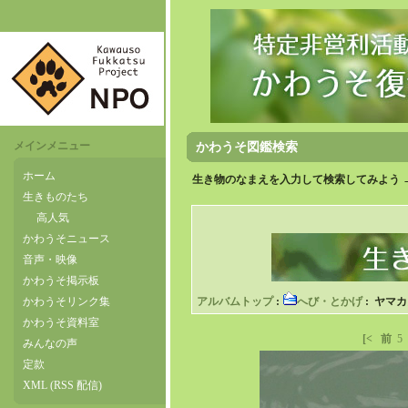
メインメニュー
かわうそ図鑑検索
ホーム
生き物のなまえを入力して検索してみよう 
生きものたち
高人気
かわうそニュース
音声・映像
かわうそ掲示板
かわうそリンク集
アルバムトップ
:
へび・とかげ
: ヤマ
かわうそ資料室
[<
前
5
みんなの声
定款
XML (RSS 配信)