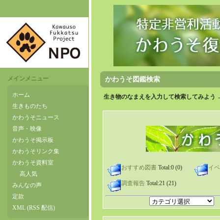
メインメニュー
かわうそ図鑑検索
ホーム
生き物のなまえを入力して検索してみよう 
生きものたち
かわうそニュース
音声・映像
かわうそ掲示板
かわうそリンク集
かわうそ資料室
おすすめ図書
Total:0 (0)
イベ
高人気
調査報告
Total:21 (21)
みんなの声
定款
XML (RSS 配信)