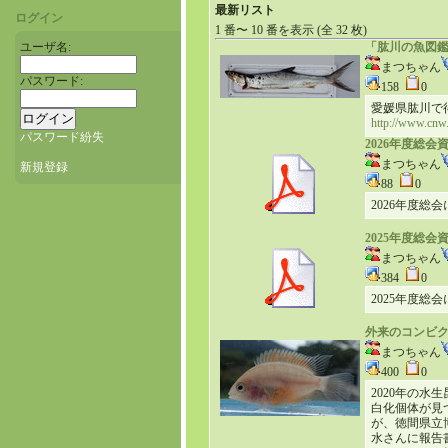
最新リスト
ログイン
1 番〜 10 番を表示 (全 32 枚)
ユーザ名:
「肱川の魚図
まつちゃん
パスワード:
158
0
愛媛県肱川で
http://www.cnw
パスワード紛失
2026年度総会
まつちゃん
新規登録
88
0
2026年度総
2025年度総会
まつちゃん
384
0
2025年度総
外来のコンビ
まつちゃん
400
0
2020年の
白化個体が見
が、徳間県立
水さんに報告