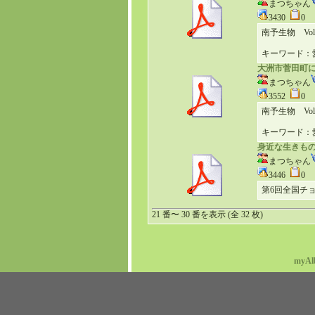
まつちゃん
3430
0
南予生物 Vol.16
キーワード：
大洲市菅田町
まつちゃん
3552
0
南予生物 Vol.16
キーワード：
身近な生きも
まつちゃん
3446
0
第6回全国チョ
21 番〜 30 番を表示 (全 32 枚)
myAl