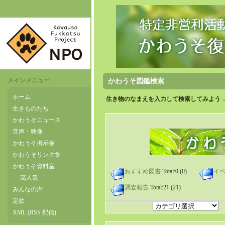
メインメニュー
かわうそ図鑑検索
ホーム
生き物のなまえを入力して検索してみよう 
生きものたち
かわうそニュース
音声・映像
かわうそ掲示板
かわうそリンク集
かわうそ資料室
おすすめ図書
Total:0 (0)
イ
高人気
調査報告
Total:21 (21)
みんなの声
定款
XML (RSS 配信)