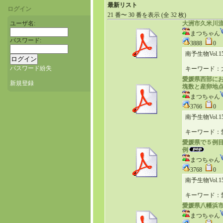
最新リスト
ログイン
21 番〜 30 番を表示 (全 32 枚)
ユーザ名:
大洲市久米川流
まつちゃん
パスワード:
3888
0
南予生物Vol.15(
パスワード紛失
キーワード：
愛媛県西部にお
新規登録
塊数と産卵地
まつちゃん
3766
0
南予生物Vol.15(
キーワード：
愛媛県で５例
例
まつちゃん
3768
0
南予生物Vol.15(
キーワード：
愛媛県八幡浜
まつちゃん