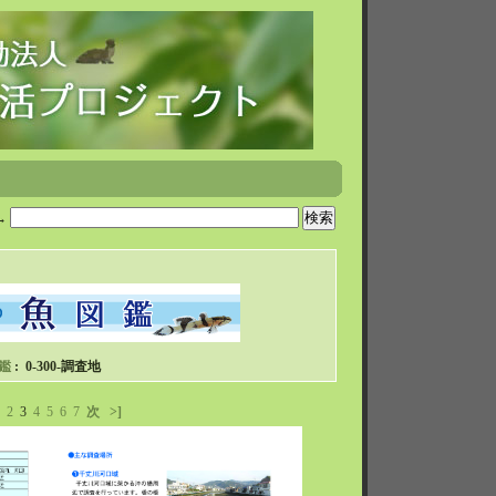
→
鑑
: 0-300-調査地
2
3
4
5
6
7
次
>]