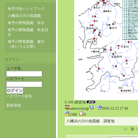
南予川虫ハンドブック
八幡浜の川の魚図鑑
南予の野鳥図鑑 目次
南予の野鳥図鑑 科名目
次
南予の野鳥図鑑 索引
（あいうえお順）
ログイン
ユーザ名:
パスワード:
パスワード紛失
0-300-調査地
新規登録
naturevoicejp
2016-12-12 17:46
2368
0
八幡浜の川の魚図鑑 調査地
[<
前
1