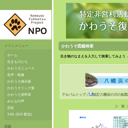
メインメニュー
かわうそ図鑑検索
ホーム
生き物のなまえを入力して検索してみよう 
生きものたち
かわうそニュース
音声・映像
かわうそ掲示板
かわうそリンク集
かわうそ資料室
アルバムトップ
:
改訂八幡浜の川の魚図
みんなの声
[<
前
1
定款
XML (RSS 配信)
図鑑