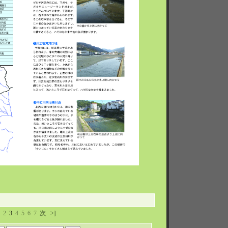
2
3
4
5
6
7
次
>]