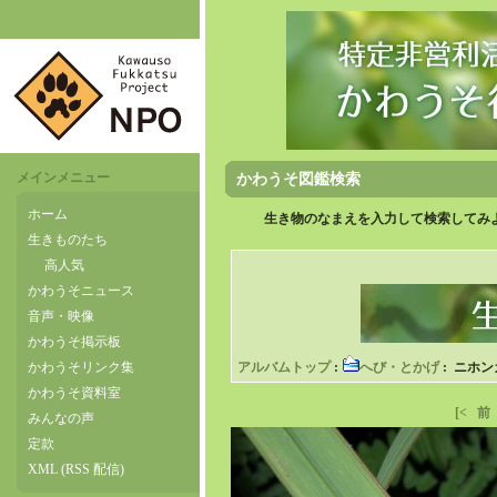
メインメニュー
かわうそ図鑑検索
ホーム
生き物のなまえを入力して検索してみよ
生きものたち
高人気
かわうそニュース
音声・映像
かわうそ掲示板
かわうそリンク集
アルバムトップ
:
へび・とかげ
: ニホ
かわうそ資料室
[<
前
みんなの声
定款
XML (RSS 配信)