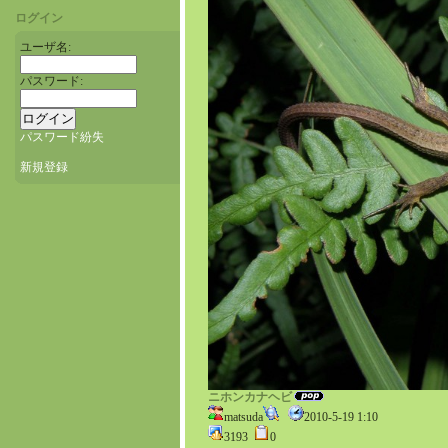
ログイン
ユーザ名:
パスワード:
パスワード紛失
新規登録
ニホンカナヘビ
matsuda
2010-5-19 1:10
3193
0