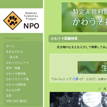
メインメニュー
かわうそ図鑑検索
ホーム
生き物のなまえを入力して検索してみよ
生きものたち
高人気
かわうそニュース
音声・映像
かわうそ掲示板
かわうそリンク集
アルバムトップ
:
へび・とかげ
: ニホ
かわうそ資料室
[<
前
みんなの声
定款
XML (RSS 配信)