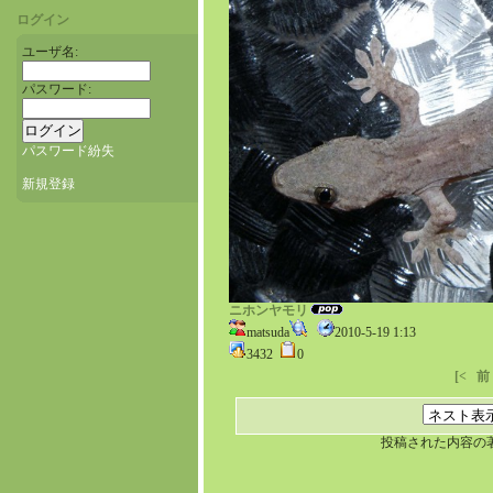
ログイン
ユーザ名:
パスワード:
パスワード紛失
新規登録
ニホンヤモリ
matsuda
2010-5-19 1:13
3432
0
[<
前
投稿された内容の