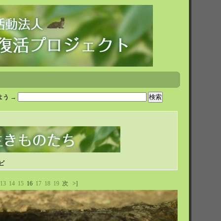
う →
ビ
13
14
15
16
17
18
19
次
>]