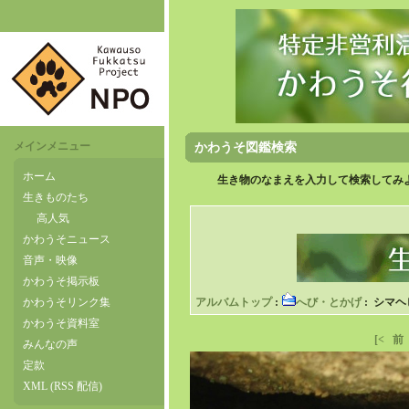
メインメニュー
かわうそ図鑑検索
ホーム
生き物のなまえを入力して検索してみよ
生きものたち
高人気
かわうそニュース
音声・映像
かわうそ掲示板
かわうそリンク集
アルバムトップ
:
へび・とかげ
: シマヘ
かわうそ資料室
[<
前
みんなの声
定款
XML (RSS 配信)