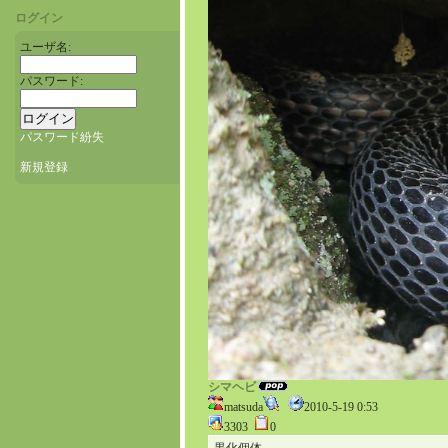
ログイン
ユーザ名:
パスワード:
パスワード紛失
新規登録
シマヘビ
matsuda
2010-5-19 0:53
3303
0